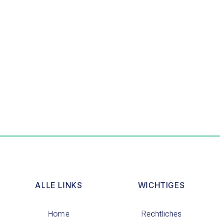
Email: info@owl-pflege24.de
Telefon: +49 5258 991 7777
Dennis Dulko
Email: dennisdulko@owl-pflege24.de
Telefon: +49 5258 991 7777
ALLE LINKS
WICHTIGES
Home
Rechtliches